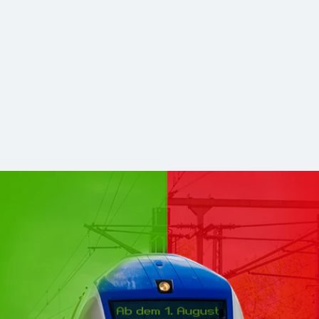
hsen Mitte kommen zu DB Regio
stabilerer und zukunftsfähiger Nahverkehr. Für Sie bleibt