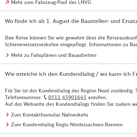
Mehr zum Fahrzeug-Pool der LNVG
Wo finde ich ab 1. August die Baustellen- und Ersat
Ihre Reise können Sie wie gewohnt über die Reiseauskunft
Details zu Baustelle
Schienenersatzverkehre eingepflegt. Informationen zu Ba
Mehr zu Fahrplänen und Bauarbeiten
Wie erreiche ich den Kundendialog / wo kann ich Fr
Für Sie ist der Kundendialog der Region Nord zuständig. 
Details zu Kontakt
Telefonnummer
0511 45901645
anrufen.
Auf der Webseite des Kundendialogs finden Sie zudem we
Zum Kontaktformular Nahverkehr
Zum Kundendialog Regio Niedersachsen-Bremen