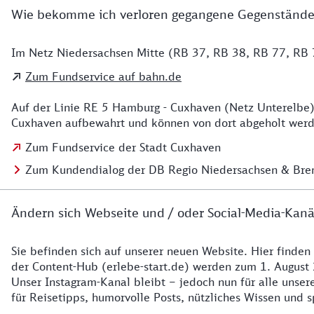
Wie bekomme ich verloren gegangene Gegenstände
Im Netz Niedersachsen Mitte (RB 37, RB 38, RB 77, RB 7
Details zu Kontakt
Zum Fundservice auf bahn.de
Auf der Linie RE 5 Hamburg - Cuxhaven (Netz Unterelbe)
Cuxhaven aufbewahrt und können von dort abgeholt werde
Zum Fundservice der Stadt Cuxhaven
Zum Kundendialog der DB Regio Niedersachsen & Br
Ändern sich Webseite und / oder Social-Media-Kanä
Sie befinden sich auf unserer neuen Website. Hier finden
Details zur Website
der Content-Hub (erlebe-start.de) werden zum 1. August 
Unser Instagram-Kanal bleibt – jedoch nun für alle unse
für Reisetipps, humorvolle Posts, nützliches Wissen und