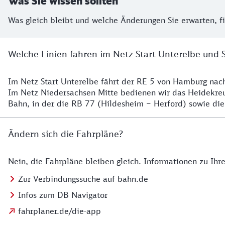
Was Sie wissen sollten
Was gleich bleibt und welche Änderungen Sie erwarten, f
Welche Linien fahren im Netz Start Unterelbe und 
Im Netz Start Unterelbe fährt der RE 5 von Hamburg na
Details
Im Netz Niedersachsen Mitte bedienen wir das Heidekr
Bahn, in der die RB 77 (Hildesheim – Herford) sowie die
Ändern sich die Fahrpläne?
Nein, die Fahrpläne bleiben gleich. Informationen zu Ih
Details zu den Fahrplänen
Zur Verbindungssuche auf bahn.de
Infos zum DB Navigator
fahrplaner.de/die-app