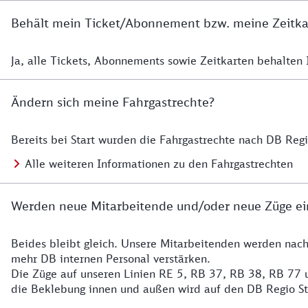
Behält mein Ticket/Abonnement bzw. meine Zeitkart
Ja, alle Tickets, Abonnements sowie Zeitkarten behalten Ih
Details zur Zeitkarte
Ändern sich meine Fahrgastrechte?
Bereits bei Start wurden die Fahrgastrechte nach DB Reg
Details zu Fahrgastrechten
Alle weiteren Informationen zu den Fahrgastrechten
Werden neue Mitarbeitende und/oder neue Züge ei
Beides bleibt gleich. Unsere Mitarbeitenden werden nac
Details zu den Mitarbeitenden
mehr DB internen Personal verstärken.
Die Züge auf unseren Linien RE 5, RB 37, RB 38, RB 77 u
die Beklebung innen und außen wird auf den DB Regio S