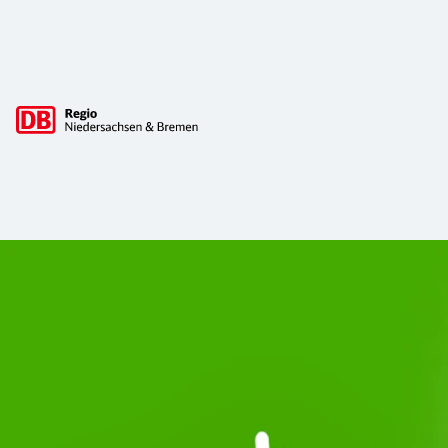
Hauptnavigation
Start Unterelbe und Start Niedersac
Ab August 2026 ist Start Teil der DB Regio. Ziel ist ein 