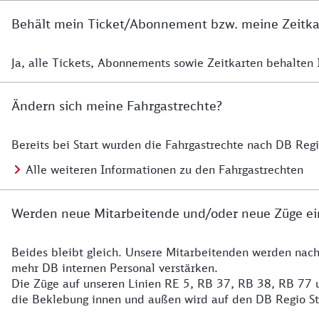
Behält mein Ticket/Abonnement bzw. meine Zeitkart
Ja, alle Tickets, Abonnements sowie Zeitkarten behalten Ih
Details zur Zeitkarte
Ändern sich meine Fahrgastrechte?
Bereits bei Start wurden die Fahrgastrechte nach DB Reg
Details zu Fahrgastrechten
Alle weiteren Informationen zu den Fahrgastrechten
Werden neue Mitarbeitende und/oder neue Züge ei
Beides bleibt gleich. Unsere Mitarbeitenden werden nac
Details zu den Mitarbeitenden
mehr DB internen Personal verstärken.
Die Züge auf unseren Linien RE 5, RB 37, RB 38, RB 77 u
die Beklebung innen und außen wird auf den DB Regio S