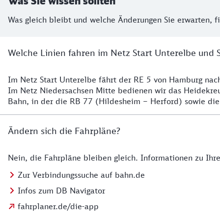
Was Sie wissen sollten
Was gleich bleibt und welche Änderungen Sie erwarten, f
Welche Linien fahren im Netz Start Unterelbe und 
Im Netz Start Unterelbe fährt der RE 5 von Hamburg na
Details
Im Netz Niedersachsen Mitte bedienen wir das Heidekr
Bahn, in der die RB 77 (Hildesheim – Herford) sowie die
Ändern sich die Fahrpläne?
Nein, die Fahrpläne bleiben gleich. Informationen zu Ih
Details zu den Fahrplänen
Zur Verbindungssuche auf bahn.de
Infos zum DB Navigator
fahrplaner.de/die-app