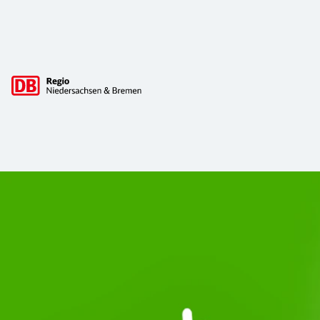
Hauptnavigation
Start Unterelbe und Start Niedersac
Ab August 2026 ist Start Teil der DB Regio. Ziel ist ein 