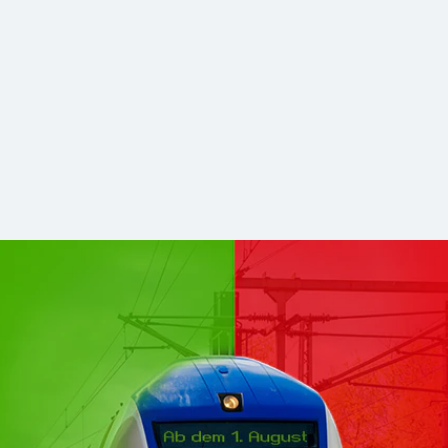
hsen Mitte kommen zu DB Regio
stabilerer und zukunftsfähiger Nahverkehr. Für Sie bleibt