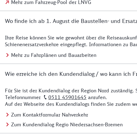
Mehr zum Fahrzeug-Pool der LNVG
Wo finde ich ab 1. August die Baustellen- und Ersat
Ihre Reise können Sie wie gewohnt über die Reiseauskunft
Details zu Baustelle
Schienenersatzverkehre eingepflegt. Informationen zu Ba
Mehr zu Fahrplänen und Bauarbeiten
Wie erreiche ich den Kundendialog / wo kann ich Fr
Für Sie ist der Kundendialog der Region Nord zuständig. 
Details zu Kontakt
Telefonnummer
0511 45901645
anrufen.
Auf der Webseite des Kundendialogs finden Sie zudem we
Zum Kontaktformular Nahverkehr
Zum Kundendialog Regio Niedersachsen-Bremen