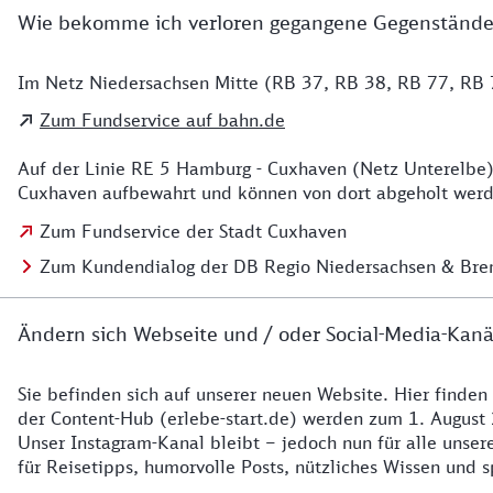
Wie bekomme ich verloren gegangene Gegenstände
Im Netz Niedersachsen Mitte (RB 37, RB 38, RB 77, RB 7
Details zu Kontakt
Zum Fundservice auf bahn.de
Auf der Linie RE 5 Hamburg - Cuxhaven (Netz Unterelbe)
Cuxhaven aufbewahrt und können von dort abgeholt werde
Zum Fundservice der Stadt Cuxhaven
Zum Kundendialog der DB Regio Niedersachsen & Br
Ändern sich Webseite und / oder Social-Media-Kanä
Sie befinden sich auf unserer neuen Website. Hier finden
Details zur Website
der Content-Hub (erlebe-start.de) werden zum 1. August 
Unser Instagram-Kanal bleibt – jedoch nun für alle unse
für Reisetipps, humorvolle Posts, nützliches Wissen und