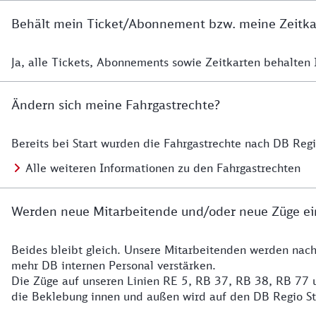
Behält mein Ticket/Abonnement bzw. meine Zeitkart
Ja, alle Tickets, Abonnements sowie Zeitkarten behalten Ih
Details zur Zeitkarte
Ändern sich meine Fahrgastrechte?
Bereits bei Start wurden die Fahrgastrechte nach DB Reg
Details zu Fahrgastrechten
Alle weiteren Informationen zu den Fahrgastrechten
Werden neue Mitarbeitende und/oder neue Züge ei
Beides bleibt gleich. Unsere Mitarbeitenden werden nac
Details zu den Mitarbeitenden
mehr DB internen Personal verstärken.
Die Züge auf unseren Linien RE 5, RB 37, RB 38, RB 77 u
die Beklebung innen und außen wird auf den DB Regio S