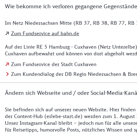
Wie bekomme ich verloren gegangene Gegenstände
Im Netz Niedersachsen Mitte (RB 37, RB 38, RB 77, RB 7
Details zu Kontakt
Zum Fundservice auf bahn.de
Auf der Linie RE 5 Hamburg - Cuxhaven (Netz Unterelbe)
Cuxhaven aufbewahrt und können von dort abgeholt werde
Zum Fundservice der Stadt Cuxhaven
Zum Kundendialog der DB Regio Niedersachsen & Br
Ändern sich Webseite und / oder Social-Media-Kanä
Sie befinden sich auf unserer neuen Website. Hier finden
Details zur Website
der Content-Hub (erlebe-start.de) werden zum 1. August 
Unser Instagram-Kanal bleibt – jedoch nun für alle unse
für Reisetipps, humorvolle Posts, nützliches Wissen und