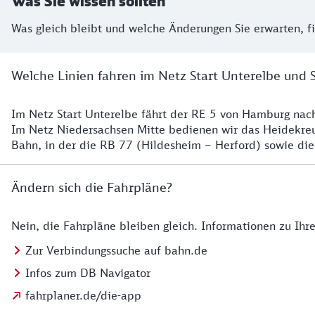
Was Sie wissen sollten
Was gleich bleibt und welche Änderungen Sie erwarten, f
Welche Linien fahren im Netz Start Unterelbe und 
Im Netz Start Unterelbe fährt der RE 5 von Hamburg na
Details
Im Netz Niedersachsen Mitte bedienen wir das Heidekr
Bahn, in der die RB 77 (Hildesheim – Herford) sowie die
Ändern sich die Fahrpläne?
Nein, die Fahrpläne bleiben gleich. Informationen zu Ih
Details zu den Fahrplänen
Zur Verbindungssuche auf bahn.de
Infos zum DB Navigator
fahrplaner.de/die-app