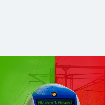
hsen Mitte kommen zu DB Regio
stabilerer und zukunftsfähiger Nahverkehr. Für Sie bleibt