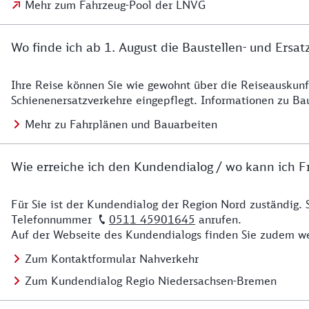
Mehr zum Fahrzeug-Pool der LNVG
Wo finde ich ab 1. August die Baustellen- und Ersat
Ihre Reise können Sie wie gewohnt über die Reiseauskunft
Details zu Baustelle
Schienenersatzverkehre eingepflegt. Informationen zu Ba
Mehr zu Fahrplänen und Bauarbeiten
Wie erreiche ich den Kundendialog / wo kann ich Fr
Für Sie ist der Kundendialog der Region Nord zuständig. 
Details zu Kontakt
Telefonnummer
0511 45901645
anrufen.
Auf der Webseite des Kundendialogs finden Sie zudem we
Zum Kontaktformular Nahverkehr
Zum Kundendialog Regio Niedersachsen-Bremen