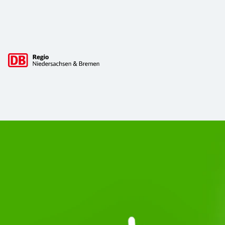
Hauptnavigation
Start Unterelbe und Start Niedersac
Ab August 2026 ist Start Teil der DB Regio. Ziel ist ein 