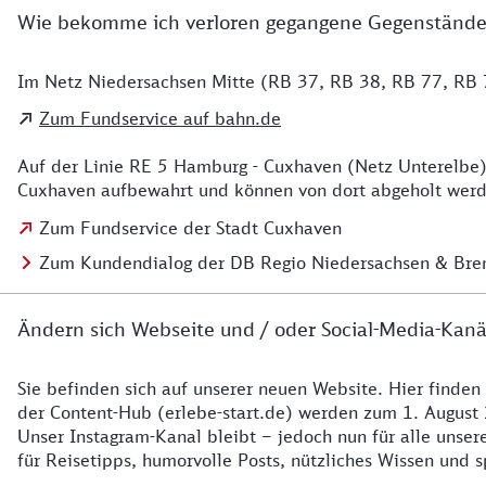
Wie bekomme ich verloren gegangene Gegenstände
Im Netz Niedersachsen Mitte (RB 37, RB 38, RB 77, RB 7
Details zu Kontakt
Zum Fundservice auf bahn.de
Auf der Linie RE 5 Hamburg - Cuxhaven (Netz Unterelbe)
Cuxhaven aufbewahrt und können von dort abgeholt werde
Zum Fundservice der Stadt Cuxhaven
Zum Kundendialog der DB Regio Niedersachsen & Br
Ändern sich Webseite und / oder Social-Media-Kanä
Sie befinden sich auf unserer neuen Website. Hier finden
Details zur Website
der Content-Hub (erlebe-start.de) werden zum 1. August 
Unser Instagram-Kanal bleibt – jedoch nun für alle unse
für Reisetipps, humorvolle Posts, nützliches Wissen und