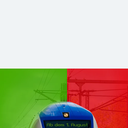
hsen Mitte kommen zu DB Regio
stabilerer und zukunftsfähiger Nahverkehr. Für Sie bleibt