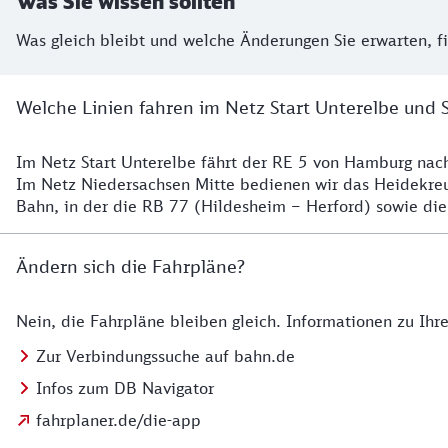
Was Sie wissen sollten
Was gleich bleibt und welche Änderungen Sie erwarten, f
Welche Linien fahren im Netz Start Unterelbe und 
Im Netz Start Unterelbe fährt der RE 5 von Hamburg na
Details
Im Netz Niedersachsen Mitte bedienen wir das Heidekr
Bahn, in der die RB 77 (Hildesheim – Herford) sowie die
Ändern sich die Fahrpläne?
Nein, die Fahrpläne bleiben gleich. Informationen zu Ih
Details zu den Fahrplänen
Zur Verbindungssuche auf bahn.de
Infos zum DB Navigator
fahrplaner.de/die-app