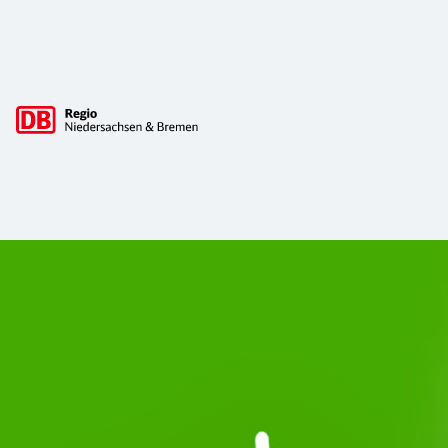
Hauptnavigation
Start Unterelbe und Start Niedersac
Ab August 2026 ist Start Teil der DB Regio. Ziel ist ein 