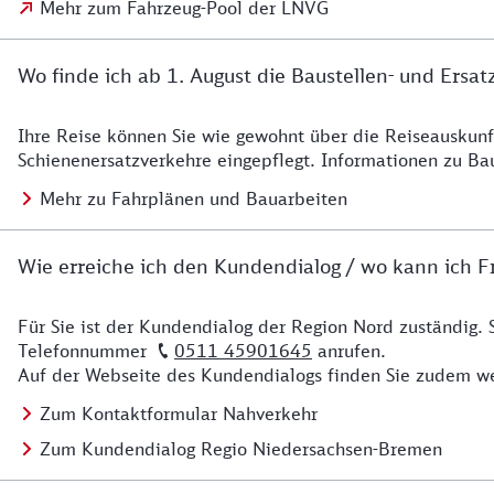
Mehr zum Fahrzeug-Pool der LNVG
Wo finde ich ab 1. August die Baustellen- und Ersat
Ihre Reise können Sie wie gewohnt über die Reiseauskunft
Details zu Baustelle
Schienenersatzverkehre eingepflegt. Informationen zu Ba
Mehr zu Fahrplänen und Bauarbeiten
Wie erreiche ich den Kundendialog / wo kann ich Fr
Für Sie ist der Kundendialog der Region Nord zuständig. 
Details zu Kontakt
Telefonnummer
0511 45901645
anrufen.
Auf der Webseite des Kundendialogs finden Sie zudem we
Zum Kontaktformular Nahverkehr
Zum Kundendialog Regio Niedersachsen-Bremen