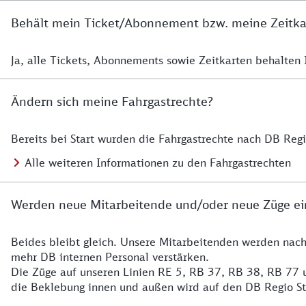
Behält mein Ticket/Abonnement bzw. meine Zeitkart
Ja, alle Tickets, Abonnements sowie Zeitkarten behalten Ih
Details zur Zeitkarte
Ändern sich meine Fahrgastrechte?
Bereits bei Start wurden die Fahrgastrechte nach DB Reg
Details zu Fahrgastrechten
Alle weiteren Informationen zu den Fahrgastrechten
Werden neue Mitarbeitende und/oder neue Züge ei
Beides bleibt gleich. Unsere Mitarbeitenden werden nac
Details zu den Mitarbeitenden
mehr DB internen Personal verstärken.
Die Züge auf unseren Linien RE 5, RB 37, RB 38, RB 77 u
die Beklebung innen und außen wird auf den DB Regio S