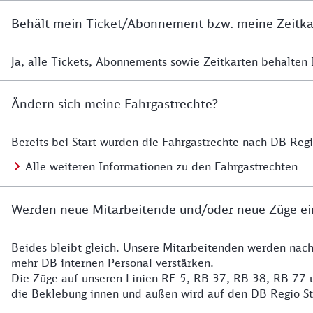
Behält mein Ticket/Abonnement bzw. meine Zeitkart
Ja, alle Tickets, Abonnements sowie Zeitkarten behalten Ih
Details zur Zeitkarte
Ändern sich meine Fahrgastrechte?
Bereits bei Start wurden die Fahrgastrechte nach DB Reg
Details zu Fahrgastrechten
Alle weiteren Informationen zu den Fahrgastrechten
Werden neue Mitarbeitende und/oder neue Züge ei
Beides bleibt gleich. Unsere Mitarbeitenden werden nac
Details zu den Mitarbeitenden
mehr DB internen Personal verstärken.
Die Züge auf unseren Linien RE 5, RB 37, RB 38, RB 77 u
die Beklebung innen und außen wird auf den DB Regio S