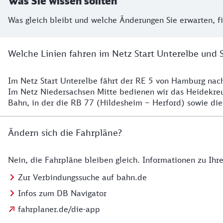
Was Sie wissen sollten
Was gleich bleibt und welche Änderungen Sie erwarten, f
Welche Linien fahren im Netz Start Unterelbe und 
Im Netz Start Unterelbe fährt der RE 5 von Hamburg na
Details
Im Netz Niedersachsen Mitte bedienen wir das Heidekr
Bahn, in der die RB 77 (Hildesheim – Herford) sowie die
Ändern sich die Fahrpläne?
Nein, die Fahrpläne bleiben gleich. Informationen zu Ih
Details zu den Fahrplänen
Zur Verbindungssuche auf bahn.de
Infos zum DB Navigator
fahrplaner.de/die-app