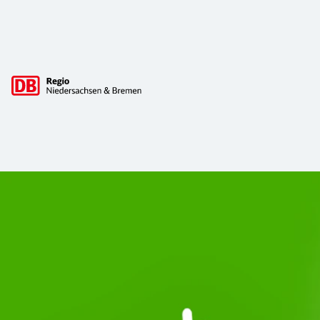
Hauptnavigation
Start Unterelbe und Start Niedersac
Ab August 2026 ist Start Teil der DB Regio. Ziel ist ein 