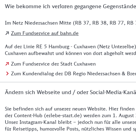
Wie bekomme ich verloren gegangene Gegenstände
Im Netz Niedersachsen Mitte (RB 37, RB 38, RB 77, RB 7
Details zu Kontakt
Zum Fundservice auf bahn.de
Auf der Linie RE 5 Hamburg - Cuxhaven (Netz Unterelbe)
Cuxhaven aufbewahrt und können von dort abgeholt werde
Zum Fundservice der Stadt Cuxhaven
Zum Kundendialog der DB Regio Niedersachsen & Br
Ändern sich Webseite und / oder Social-Media-Kanä
Sie befinden sich auf unserer neuen Website. Hier finden
Details zur Website
der Content-Hub (erlebe-start.de) werden zum 1. August 
Unser Instagram-Kanal bleibt – jedoch nun für alle unse
für Reisetipps, humorvolle Posts, nützliches Wissen und