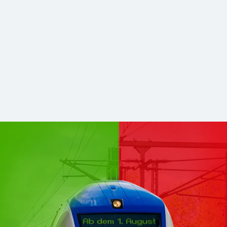
hsen Mitte kommen zu DB Regio
stabilerer und zukunftsfähiger Nahverkehr. Für Sie bleibt