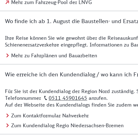
Mehr zum Fahrzeug-Pool der LNVG
Wo finde ich ab 1. August die Baustellen- und Ersat
Ihre Reise können Sie wie gewohnt über die Reiseauskunft
Details zu Baustelle
Schienenersatzverkehre eingepflegt. Informationen zu Ba
Mehr zu Fahrplänen und Bauarbeiten
Wie erreiche ich den Kundendialog / wo kann ich Fr
Für Sie ist der Kundendialog der Region Nord zuständig. 
Details zu Kontakt
Telefonnummer
0511 45901645
anrufen.
Auf der Webseite des Kundendialogs finden Sie zudem we
Zum Kontaktformular Nahverkehr
Zum Kundendialog Regio Niedersachsen-Bremen