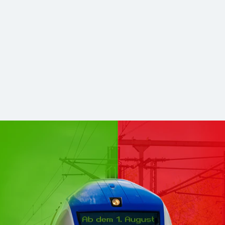
hsen Mitte kommen zu DB Regio
stabilerer und zukunftsfähiger Nahverkehr. Für Sie bleibt