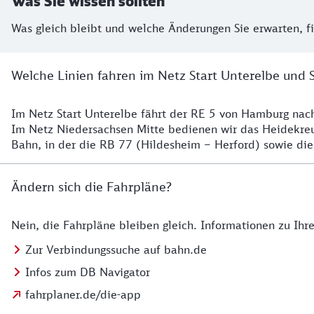
Was Sie wissen sollten
Was gleich bleibt und welche Änderungen Sie erwarten, f
Welche Linien fahren im Netz Start Unterelbe und 
Im Netz Start Unterelbe fährt der RE 5 von Hamburg na
Details
Im Netz Niedersachsen Mitte bedienen wir das Heidekr
Bahn, in der die RB 77 (Hildesheim – Herford) sowie die
Ändern sich die Fahrpläne?
Nein, die Fahrpläne bleiben gleich. Informationen zu Ih
Details zu den Fahrplänen
Zur Verbindungssuche auf bahn.de
Infos zum DB Navigator
fahrplaner.de/die-app