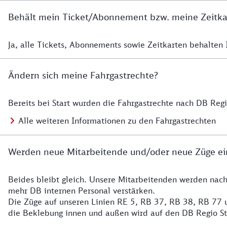
Behält mein Ticket/Abonnement bzw. meine Zeitkart
Ja, alle Tickets, Abonnements sowie Zeitkarten behalten Ih
Details zur Zeitkarte
Ändern sich meine Fahrgastrechte?
Bereits bei Start wurden die Fahrgastrechte nach DB Reg
Details zu Fahrgastrechten
Alle weiteren Informationen zu den Fahrgastrechten
Werden neue Mitarbeitende und/oder neue Züge ei
Beides bleibt gleich. Unsere Mitarbeitenden werden nac
Details zu den Mitarbeitenden
mehr DB internen Personal verstärken.
Die Züge auf unseren Linien RE 5, RB 37, RB 38, RB 77 u
die Beklebung innen und außen wird auf den DB Regio S