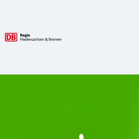
Hauptnavigation
Start Unterelbe und Start Niedersac
Ab August 2026 ist Start Teil der DB Regio. Ziel ist ein 