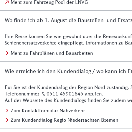
Mehr zum Fahrzeug-Pool der LNVG
Wo finde ich ab 1. August die Baustellen- und Ersat
Ihre Reise können Sie wie gewohnt über die Reiseauskunft
Details zu Baustelle
Schienenersatzverkehre eingepflegt. Informationen zu Ba
Mehr zu Fahrplänen und Bauarbeiten
Wie erreiche ich den Kundendialog / wo kann ich Fr
Für Sie ist der Kundendialog der Region Nord zuständig. 
Details zu Kontakt
Telefonnummer
0511 45901645
anrufen.
Auf der Webseite des Kundendialogs finden Sie zudem we
Zum Kontaktformular Nahverkehr
Zum Kundendialog Regio Niedersachsen-Bremen