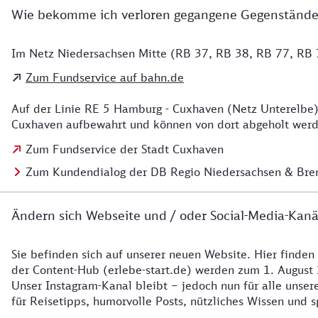
Wie bekomme ich verloren gegangene Gegenstände
Im Netz Niedersachsen Mitte (RB 37, RB 38, RB 77, RB 7
Details zu Kontakt
Zum Fundservice auf bahn.de
Auf der Linie RE 5 Hamburg - Cuxhaven (Netz Unterelbe)
Cuxhaven aufbewahrt und können von dort abgeholt werde
Zum Fundservice der Stadt Cuxhaven
Zum Kundendialog der DB Regio Niedersachsen & Br
Ändern sich Webseite und / oder Social-Media-Kanä
Sie befinden sich auf unserer neuen Website. Hier finden
Details zur Website
der Content-Hub (erlebe-start.de) werden zum 1. August 
Unser Instagram-Kanal bleibt – jedoch nun für alle unse
für Reisetipps, humorvolle Posts, nützliches Wissen und